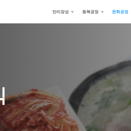
만리장성
동북공정
문화공정
식