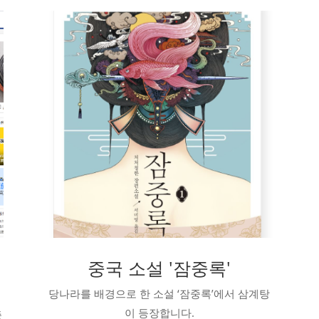
중국 소설 '잠중록'
당나라를 배경으로 한 소설 ‘잠중록’에서 삼계탕
이 등장합니다.
중