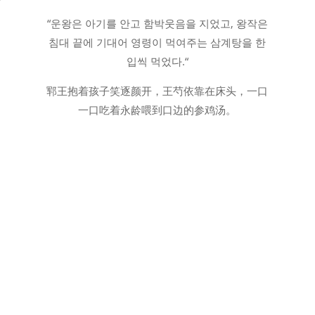
습
“운왕은 아기를 안고 함박웃음을 지었고, 왕작은
침대 끝에 기대어 영령이 먹여주는 삼계탕을 한
입씩 먹었다.“
郓王抱着孩子笑逐颜开，王芍依靠在床头，一口
一口吃着永龄喂到口边的参鸡汤。